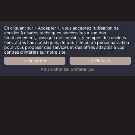
En cliquant sur « Accepter », vous acceptez l’utilisation de
cookies à usages techniques nécessaires à son bon
fonctionnement, ainsi que des cookies, y compris des cookies
tiers, à des fins statistiques, de publicité ou de personnalisation
pour vous proposer des services et des offres adaptés à vos
centres d’intérêts sur notre site.
✓ Accepter
✗ Refuser
ACCUEIL
Paramétrer les préférences
COLLECTION
MARQUE
Toits de
Quartier
Chambre
Chambre
Chambre
EXPERTISE
Paris -
- Les
- Les
- Les
- Les
Les
Hôtels
Hôtels
Hôtels
Hôtels
RECRUTEMENT
Hôtels
Saint
Saint
Saint
Saint
Saint-
Louis
Louis
Louis
Louis
NEWS
Louis