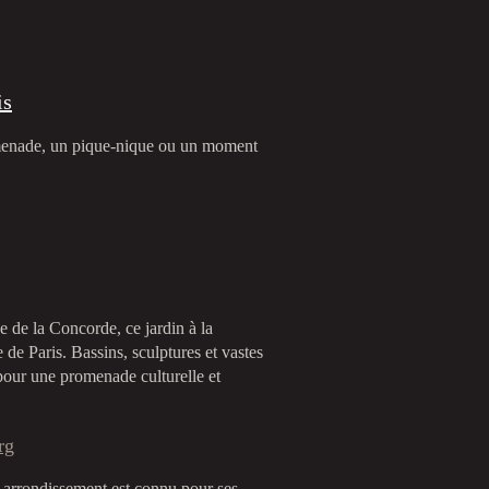
is
romenade, un pique-nique ou un moment
ce de la Concorde, ce jardin à la
 de Paris. Bassins, sculptures et vastes
 pour une promenade culturelle et
rg
arrondissement est connu pour ses